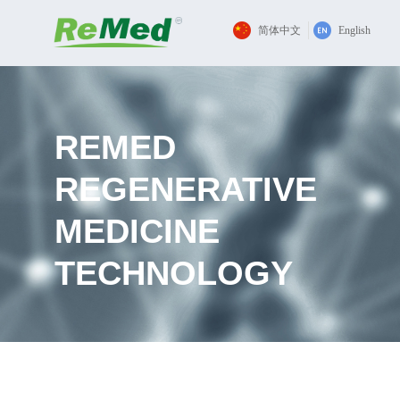
简体中文
English
REMED
REGENERATIVE
MEDICINE
TECHNOLOGY